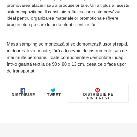
promovarea afacerii sau a produselor tale. Un alt plus al acestui
sistem expozițional îl constituie raftul cu care este prevăzut,
ideal pentru organizarea materialelor promoționale (flyere,
broșuri etc.) pe care le ai de oferit clienților tăi.
Masa sampling se montează și se demontează ușor și rapid,
în doar câteva minute, fără a fi nevoie de instrumente sau de
mai multe persoane. Toate componentele demontate încap
într-o geantă textilă de 90 x 88 x 13 cm, ceea ce o face ușor
de transportat.
DISTRIBUIE
TRIMITE
PIN
DISTRIBUIE PE
DISTRIBUIE
TWEET
PE
TWEET
PE
PINTEREST
FACEBOOK
PE
PINT
TWITTER