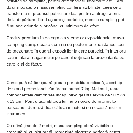
activități de sampling, pentru demonstrații, informare etc. Fără
doar și poate, o masă sampling conferă vizibilitate, ceea ce o
transformă în produsul publicitar ideal pentru a atrage atenția
de la depărtare. Fiind ușoare și portabile, mesele sampling pot
fi mutate oriunde și oricând, cu minimum de efort.
Produs premium în categoria sistemelor expoziționale, masa
sampling completează cum nu se poate mai bine standul tău
de prezentare în cadrul expozițiilor la care participi, în interiorul
sau în afara magazinului pe care îl deții sau la prezentările pe
care le ai de făcut.
Concepută să fie ușoară și cu o portabilitate ridicată, acest tip
de stand promoțional cântărește numai 7 kg. Mai mult, toate
componentele demontate încap într-o geantă textilă de 90 x 88
x 13 cm. Pentru asamblarea lui, nu e nevoie de mai multe
persoane, durează doar câteva minute și nu necesită nici un
instrument.
Cu o înălțime de 2 metri, masa sampling oferă vizibilitate
crescută și, cu siguranță, reprezintă alegerea perfectă pentru