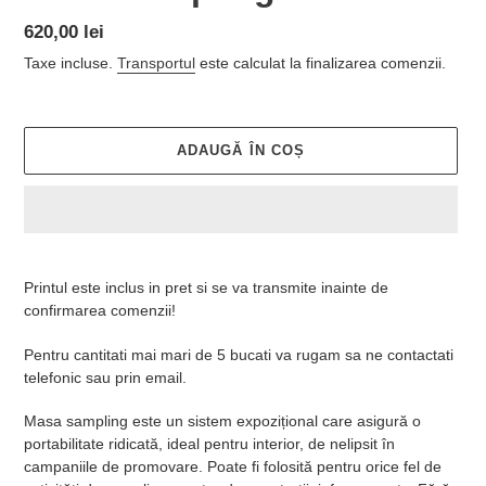
Preț
620,00 lei
obișnuit
Taxe incluse.
Transportul
este calculat la finalizarea comenzii.
ADAUGĂ ÎN COȘ
Se
adaugă
Printul este inclus in pret si se va transmite inainte de
produsul
confirmarea comenzii!
în
coș
Pentru cantitati mai mari de 5 bucati va rugam sa ne contactati
telefonic sau prin email.
Masa sampling este un sistem expozițional care asigură o
portabilitate ridicată, ideal pentru interior, de nelipsit în
campaniile de promovare. Poate fi folosită pentru orice fel de