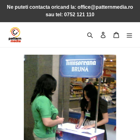
Sari
Ne puteti contacta oricand la: office@patternmedia.ro
la
sau tel: 0752 121 110
conținut
Caută
Conectează-te
Coș