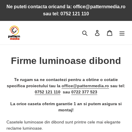
Sari
Ne puteti contacta oricand la: office@patternmedia.ro
la
sau tel: 0752 121 110
conținut
Caută
Conectează-te
Coș
Firme luminoase dibond
Te rugam sa ne contactezi pentru a obtine o cotatie
specifica proiectului tau la
office@patternmedia.ro
sau tel:
0752 121 110
sau
0722 377 523
La orice caseta oferim garantie 1 an si putem asigura si
montaj!
Casetele luminoase din dibond sunt printre cele mai elegante
reclame luminoase.