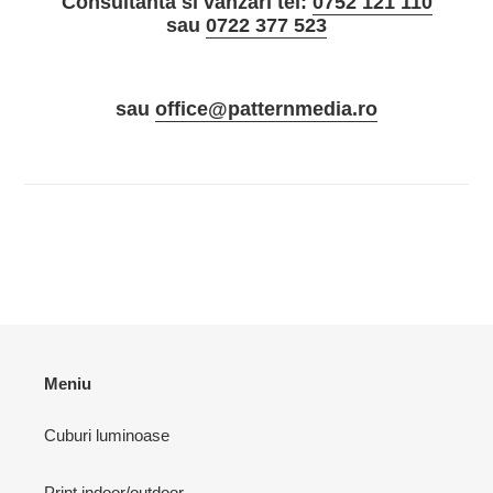
Consultanta si vanzari tel:
0752 121 110
sau
0722 377 523
sau
office@patternmedia.ro
Meniu
Cuburi luminoase
Print indoor/outdoor