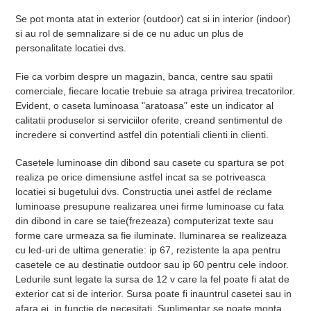
Se pot monta atat in exterior (outdoor) cat si in interior (indoor)
si au rol de semnalizare si de ce nu aduc un plus de
personalitate locatiei dvs.
Fie ca vorbim despre un magazin, banca, centre sau spatii
comerciale, fiecare locatie trebuie sa atraga privirea trecatorilor.
Evident, o caseta luminoasa "aratoasa" este un indicator al
calitatii produselor si serviciilor oferite, creand sentimentul de
incredere si convertind astfel din potentiali clienti in clienti.
Casetele luminoase din dibond sau casete cu spartura se pot
realiza pe orice dimensiune astfel incat sa se potriveasca
locatiei si bugetului dvs. Constructia unei astfel de reclame
luminoase presupune realizarea unei firme luminoase cu fata
din dibond in care se taie(frezeaza) computerizat texte sau
forme care urmeaza sa fie iluminate. Iluminarea se realizeaza
cu led-uri de ultima generatie: ip 67, rezistente la apa pentru
casetele ce au destinatie outdoor sau ip 60 pentru cele indoor.
Ledurile sunt legate la sursa de 12 v care la fel poate fi atat de
exterior cat si de interior. Sursa poate fi inauntrul casetei sau in
afara ei, in functie de necesitati. Suplimentar se poate monta